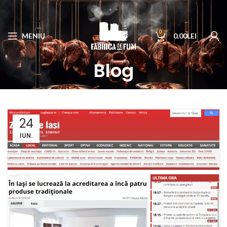
0
MENIU
0.00
LEI
Blog
24
IUN.