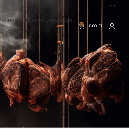
DEVINO PARTENER
UNDE NE GĂSEȘTI
0
0.00
LEI
CONTACT