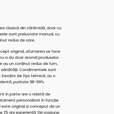
e clasică din cărămidă, doar cu
sele sunt prelucrate manual, cu
inut redus de sare.
cept original, afumarea se face
entru a da doar aromă produselor.
e au un conținut redus de fum,
 sănătății. Condimentele sunt
 însoțite de fișe tehnică, au o
elentă, puritate 98-99%.
nt în parte are o rețetă de
atament personalizat în funcție
 este original și conceput de un
 25 ani experiență. Din pasiune.