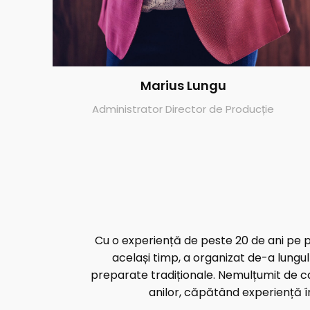
Marius Lungu
Administrator Director de Producție
Cu o experiență de peste 20 de ani pe p
același timp, a organizat de-a lungu
preparate tradiționale. Nemulțumit de ca
anilor, căpătând experiență î