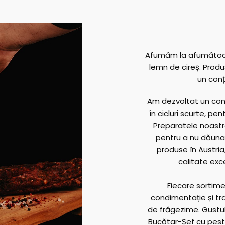
Afumăm la afumătoar
lemn de cireș. Produ
un conț
Am dezvoltat un con
în cicluri scurte, p
Preparatele noastr
pentru a nu dăuna
produse în Austria,
calitate exc
Fiecare sortime
condimentație și tr
de frăgezime. Gustul
Bucătar-Șef cu peste