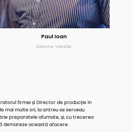
Paul Ioan
Director Vânzări
torul firmei și Director de producție în
e mai multe ori, la antreu se serveau
ărie preparatele afumate, și, cu trecerea
t să demareze această afacere.