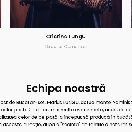
Cristina Lungu
Director Comercial
Echipa noastră
ost de Bucatăr-șef, Marius LUNGU, actualmente Administra
l celor peste 20 de ani mai multe evenimente, unde, de cel
litatea celor de pe piață, a început să producă în bucăt
n această direcție, după o "ședință" de familie a hotărâ