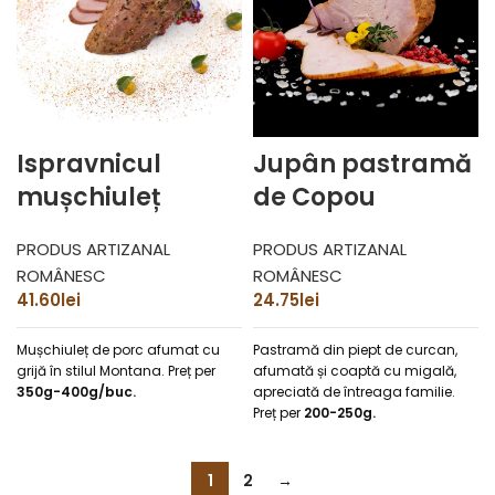
Ispravnicul
Jupân pastramă
mușchiuleț
de Copou
PRODUS ARTIZANAL
PRODUS ARTIZANAL
ROMÂNESC
ROMÂNESC
41.60
lei
24.75
lei
Mușchiuleț de porc afumat cu
Pastramă din piept de curcan,
grijă în stilul Montana.
Preț per
afumată și coaptă cu migală,
350g-400g/buc.
apreciată de întreaga familie.
Preț per
200-250g.
1
2
→