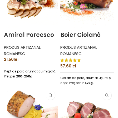
Amiral Porcesco
Boier Ciolanò
PRODUS ARTIZANAL
PRODUS ARTIZANAL
ROMÂNESC
ROMÂNESC
21.50
lei
57.60
lei
Piept de porc afumat cu migală.
Preț per
200-250g.
Ciolan de porc, afumat ușurel și
copt.
Preț per
1-1,2kg.