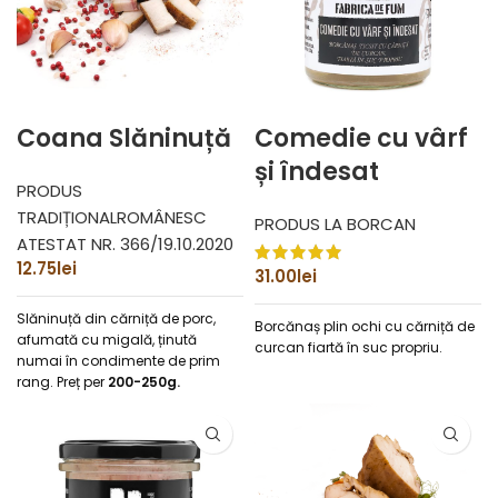
Coana Slăninuță
Comedie cu vârf
și îndesat
PRODUS
TRADIȚIONALROMÂNESC
PRODUS LA BORCAN
ATESTAT NR. 366/19.10.2020
12.75
lei
31.00
lei
Slăninuță din cărniță de porc,
Borcănaș plin ochi cu cărniță de
afumată cu migală, ținută
curcan fiartă în suc propriu.
numai în condimente de prim
rang.
Preț per
200-250g.