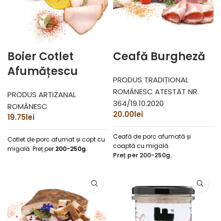
Boier Cotlet
Ceafă Burgheză
Afumățescu
PRODUS TRADIȚIONAL
ROMÂNESC ATESTAT NR.
PRODUS ARTIZANAL
364/19.10.2020
ROMÂNESC
20.00
lei
19.75
lei
Ceafă de porc afumată și
Cotlet de porc afumat și copt cu
coaptă cu migală.
migală.
Preț per
200-250g.
Preț per
200-250g.