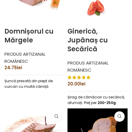
Domnișorul cu
Ginerică,
Mărgele
Jupânaș cu
Secărică
PRODUS ARTIZANAL
ROMÂNESC
PRODUS ARTIZANAL
24.75
lei
ROMÂNESC
Șuncă presată din piept de
20.00
lei
curcan cu multă cărniță.
Șirag de cârnăciori cu secărică,
afumați.
Preț per
200-250g.