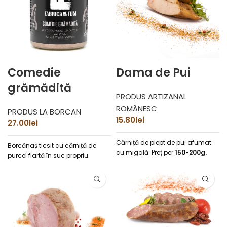
Comedie
Dama de Pui
grămădită
PRODUS ARTIZANAL
ROMÂNESC
PRODUS LA BORCAN
15.80
lei
27.00
lei
Cărniță de piept de pui afumat
Borcănaș ticsit cu cărniță de
cu migală.
Preț per
150-200g.
purcel fiartă în suc propriu.