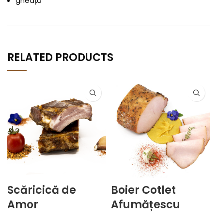
gheață
RELATED PRODUCTS
Scăricică de
Boier Cotlet
Amor
Afumățescu