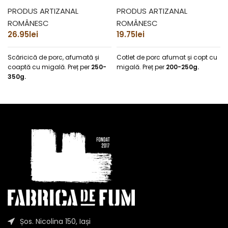
PRODUS ARTIZANAL
PRODUS ARTIZANAL
ROMÂNESC
ROMÂNESC
26.95
lei
19.75
lei
Scăricică de porc, afumată și
Cotlet de porc afumat și copt cu
coaptă cu migală.
Preț per
250-
migală.
Preț per
200-250g.
350g.
Șos. Nicolina 150, Iași