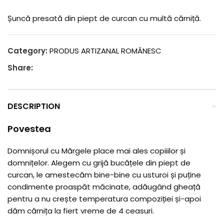
Șuncă presată din piept de curcan cu multă cărniță.
Category:
PRODUS ARTIZANAL ROMÂNESC
Share:
DESCRIPTION
Povestea
Domnișorul cu Mărgele place mai ales copiiilor și
domnițelor. Alegem cu grijă bucățele din piept de
curcan, le amestecăm bine-bine cu usturoi și puține
condimente proaspăt măcinate, adăugând gheață
pentru a nu crește temperatura compoziției și-apoi
dăm cărnița la fiert vreme de 4 ceasuri.