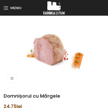
MENIU
Click to enlarge
Domnișorul cu Mărgele
24.75
lei