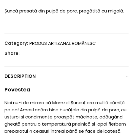
Șuncă presată din pulpă de porc, pregătită cu migală.
Category:
PRODUS ARTIZANAL ROMÂNESC
Share:
DESCRIPTION
Povestea
Nici nu-i de mirare că Mamzel Șuncuț are multă cărniță
pe ea! Amestecăm bine bucățele din pulpă de porc, cu
usturoi și condimente proaspăt măcinate, adăugând
gheață pentru o temperatură prielnică și-apoi fierbem
preparatul 4 ceasuri întregi până se face delicatesă.