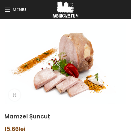
MENIU
Click to enlarge
Mamzel Șuncuț
15.66
lei