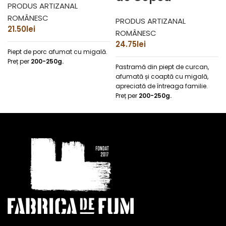
PRODUS ARTIZANAL
ROMÂNESC
PRODUS ARTIZANAL
21.50
lei
ROMÂNESC
24.75
lei
Piept de porc afumat cu migală.
Preț per
200-250g.
Pastramă din piept de curcan,
afumată și coaptă cu migală,
apreciată de întreaga familie.
Preț per
200-250g.