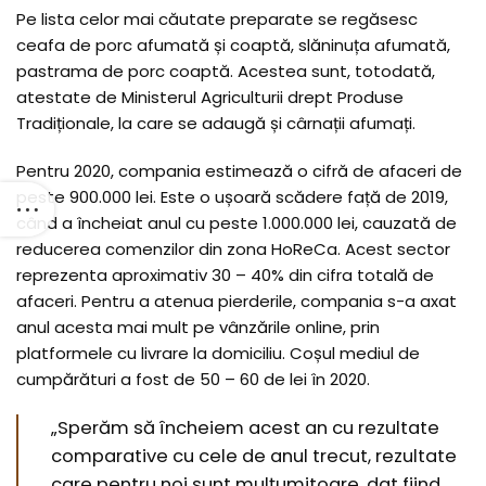
Pe lista celor mai căutate preparate se regăsesc
ceafa de porc afumată și coaptă, slăninuța afumată,
pastrama de porc coaptă. Acestea sunt, totodată,
atestate de Ministerul Agriculturii drept Produse
Tradiționale, la care se adaugă și cârnații afumați.
Pentru 2020, compania estimează o cifră de afaceri de
peste 900.000 lei. Este o ușoară scădere față de 2019,
când a încheiat anul cu peste 1.000.000 lei, cauzată de
reducerea comenzilor din zona HoReCa. Acest sector
reprezenta aproximativ 30 – 40% din cifra totală de
afaceri. Pentru a atenua pierderile, compania s-a axat
anul acesta mai mult pe vânzările online, prin
platformele cu livrare la domiciliu. Coșul mediul de
cumpărături a fost de 50 – 60 de lei în 2020.
„Sperăm să încheiem acest an cu rezultate
comparative cu cele de anul trecut, rezultate
care pentru noi sunt mulțumitoare, dat fiind