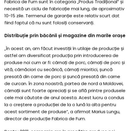
Fabrica de Fum sunt în categoria „Produs Tradițional” și
necesită un ciclu de fabricație mai lung, de aproximativ
10-15 zile. Termenul de garanție este relativ scurt dat
fiind faptul că nu sunt folosiți conservanți.
Distribuție prin băcănii și magazine din marile orașe
„În acest an, am făcut investiții în utilaje de producție și
astfel am diversificat producția prin introducerea de
produse noi cum ar fi: cârnați de porc, cârnați de porc și
vită, cârnăciori cu secărică, cârnați mioritici, șuncă
presată din carne de porc și șuncă presată din carne
de curcan. În zona noastră, partea de nord a Moldovei,
cârnații sunt foarte apreciați și se află printre produsele
cele mai căutate de anul acesta. Acest lucru a condus
la o creștere a producției de la o lună la alta pentru
acest sortiment de produse”, a afirmat Marius Lungu,
director de producție Fabrica de Fum.