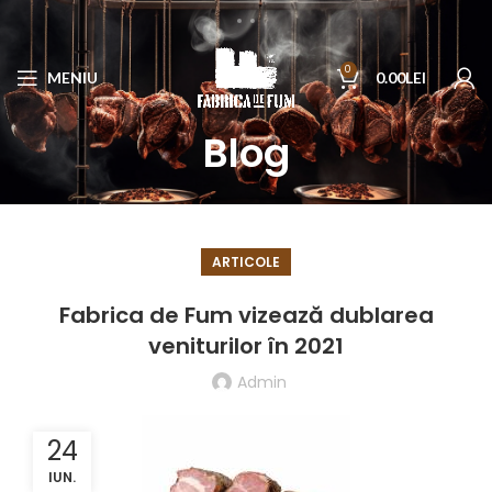
0
MENIU
0.00
LEI
Blog
ARTICOLE
Fabrica de Fum vizează dublarea
veniturilor în 2021
Admin
24
IUN.