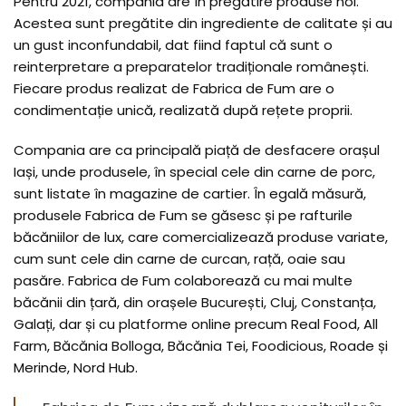
Pentru 2021, compania are în pregătire produse noi.
Acestea sunt pregătite din ingrediente de calitate și au
un gust inconfundabil, dat fiind faptul că sunt o
reinterpretare a preparatelor tradiționale românești.
Fiecare produs realizat de Fabrica de Fum are o
condimentație unică, realizată după rețete proprii.
Compania are ca principală piață de desfacere orașul
Iași, unde produsele, în special cele din carne de porc,
sunt listate în magazine de cartier. În egală măsură,
produsele Fabrica de Fum se găsesc și pe rafturile
băcăniilor de lux, care comercializează produse variate,
cum sunt cele din carne de curcan, rață, oaie sau
pasăre. Fabrica de Fum colaborează cu mai multe
băcănii din țară, din orașele București, Cluj, Constanța,
Galați, dar și cu platforme online precum Real Food, All
Farm, Băcănia Bolloga, Băcănia Tei, Foodicious, Roade și
Merinde, Nord Hub.