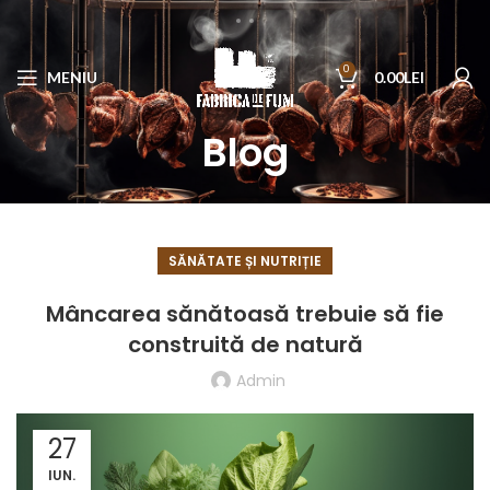
0
MENIU
0.00
LEI
Blog
SĂNĂTATE ȘI NUTRIȚIE
Mâncarea sănătoasă trebuie să fie
construită de natură
Admin
27
IUN.