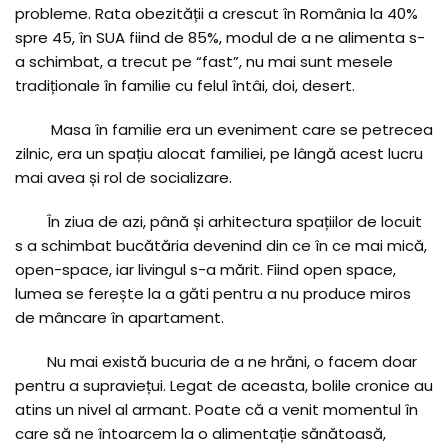
probleme. Rata obezității a crescut în România la 40%
spre 45, în SUA fiind de 85%, modul de a ne alimenta s-
a schimbat, a trecut pe “fast”, nu mai sunt mesele
tradiționale în familie cu felul întâi, doi, desert.
Masa în familie era un eveniment care se petrecea
zilnic, era un spațiu alocat familiei, pe lângă acest lucru
mai avea și rol de socializare.
În ziua de azi, până și arhitectura spațiilor de locuit
s a schimbat bucătăria devenind din ce în ce mai mică,
open-space, iar livingul s-a mărit. Fiind open space,
lumea se ferește la a găti pentru a nu produce miros
de mâncare în apartament.
Nu mai există bucuria de a ne hrăni, o facem doar
pentru a supraviețui. Legat de aceasta, bolile cronice au
atins un nivel al armant. Poate că a venit momentul în
care să ne întoarcem la o alimentație sănătoasă,