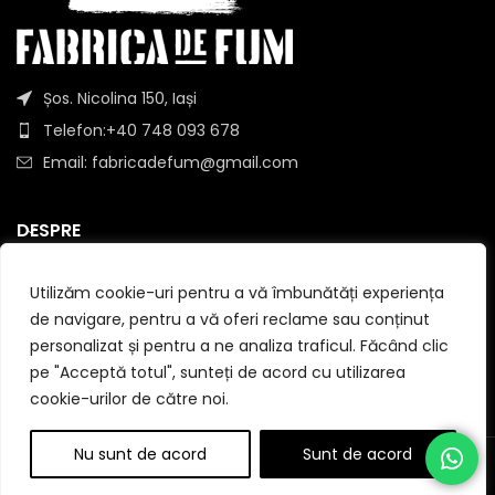
Șos. Nicolina 150, Iași
Telefon:+40 748 093 678
Email: fabricadefum@gmail.com
DESPRE
INFORMATII
Utilizăm cookie-uri pentru a vă îmbunătăți experiența
de navigare, pentru a vă oferi reclame sau conținut
UTILE
personalizat și pentru a ne analiza traficul. Făcând clic
pe "Acceptă totul", sunteți de acord cu utilizarea
cookie-urilor de către noi.
Nu sunt de acord
Sunt de acord
© 2026
Fabrica de Fum
. All rights reserved