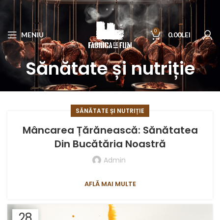
0
MENIU
0.00
LEI
Sănătate și nutriție
SĂNĂTATE ȘI NUTRIȚIE
Mâncarea Țărănească: Sănătatea
Din Bucătăria Noastră
Admin
AFLĂ MAI MULTE
28