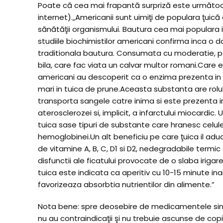
Poate că cea mai frapantă surpriză este următoa
internet).„Americanii sunt uimiţi de populara ţui
sănătăţii organismului. Bautura cea mai populara 
studiile biochimistilor americani confirma inca o 
traditionala bautura. Consumata cu moderatie, p
bila, care fac viata un calvar multor romani.Care 
americani au descoperit ca o enzima prezenta in ca
mari in tuica de prune.Aceasta substanta are rolu
transporta sangele catre inima si este prezenta 
aterosclerozei si, implicit, a infarctului miocardi
tuica sase tipuri de substante care hranesc celule
hemoglobinei.Un alt beneficiu pe care ţuica il aduc
de vitamine A, B, C, D1 si D2, nedegradabile termic 
disfunctii ale ficatului provocate de o slaba irig
tuica este indicata ca aperitiv cu 10-15 minute in
favorizeaza absorbtia nutrientilor din alimente.”
Nota bene: spre deosebire de medicamentele sinte
nu au contraindicaţii şi nu trebuie ascunse de copii