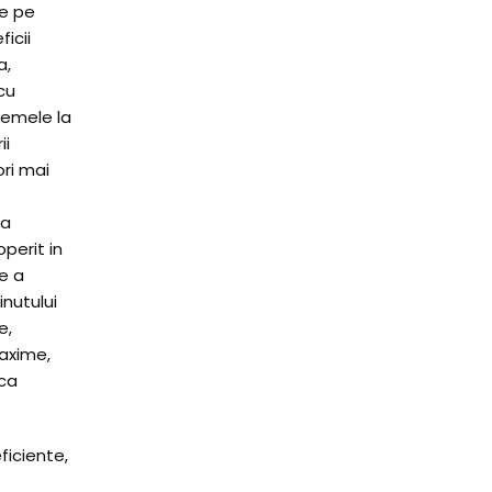
de pe
icii
a,
cu
lemele la
ii
ori mai
ea
perit in
re a
inutului
e,
maxime,
 ca
ficiente,