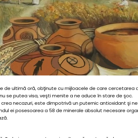
ifice de ultimă oră, obţinute cu mijloacele de care cercetarea
i nu se putea visa, veşti menite a ne aduce în stare de şoc.
rea necazuri, este dimpotrivă un puternic antioxidant şi ne 
dul ei posesoarea a 58 de minerale absolut necesare organ
ază.