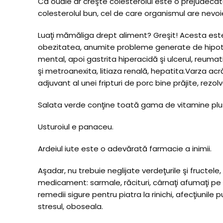
Că ouăle ar creşte colesterolul este o prejudec
colesterolul bun, cel de care organismul are nevoi
Luaţi mămăliga drept aliment? Greşit! Acesta es
obezitatea, anumite probleme generate de hipotiroi
mental, apoi gastrita hiperacidă şi ulcerul, reumat
şi metroanexita, litiaza renală, hepatita.Varza ac
adjuvant al unei fripturi de porc bine prăjite, rezol
Salata verde conţine toată gama de vitamine plus zi
Usturoiul e panaceu.
Ardeiul iute este o adevărată farmacie a inimii.
Aşadar, nu trebuie neglijate verdeţurile şi fructel
medicament: sarmale, răcituri, cârnaţi afumaţi pe
remedii sigure pentru piatra la rinichi, afecţiunile
stresul, oboseala.