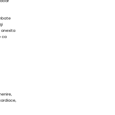
 doar
ombate
şi
, anexita
e ca
menire,
cardiace,