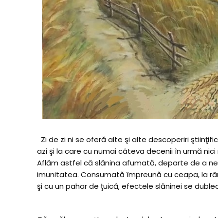
Zi de zi ni se oferă alte şi alte descoperiri ştiinţ
azi şi la care cu numai câteva decenii în urmă nic
Aflăm astfel că slănina afumată, departe de a ne c
imunitatea. Consumată împreună cu ceapa, la rân
şi cu un pahar de ţuică, efectele slăninei se duble