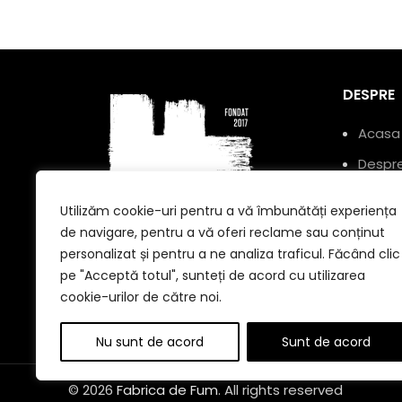
DESPRE
Acasa
Despre
Produ
Utilizăm cookie-uri pentru a vă îmbunătăți experiența
Blog
de navigare, pentru a vă oferi reclame sau conținut
personalizat și pentru a ne analiza traficul. Făcând clic
Șos. Nicolina 150, Iași
pe "Acceptă totul", sunteți de acord cu utilizarea
Telefon:+40 748 093 678
cookie-urilor de către noi.
Email: fabricadefum@gmail.com
Nu sunt de acord
Sunt de acord
© 2026
Fabrica de Fum
. All rights reserved