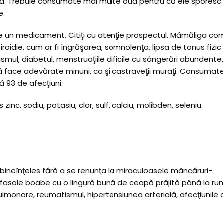
ată. Trebuie consumate mai multe ouă pentru că ele sporesc
e.
te un medicament. Citiţi cu atenţie prospectul. Mămăliga c
die, cum ar fi îngrăşarea, somnolenţa, lipsa de tonus fizic 
ismul, diabetul, menstruaţiile dificile cu sângerări abundente
ră face adevărate minuni, ca şi castraveţii muraţi. Consumat
vă 93 de afecţiuni.
nc, sodiu, potasiu, clor, sulf, calciu, molibden, seleniu.
e, bineînţeles fără a se renunţa la miraculoasele mâncăruri-
 fasole boabe cu o lingură bună de ceapă prăjită până la ru
 pulmonare, reumatismul, hipertensiunea arterială, afecţiunile 