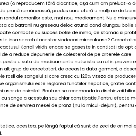
rea (o reproducem fără diacritice, aşa cum am preluat-o 
că de prună românească, produs care oferă o mulţime de benef
in randul romanilor este, mai nou, medicament. Nu e minciun
data ca batranii nu greseau deloc atunci cand alungau bolile 
oate combate cu succes bolile de inima, de stomac si prob
este insa secretul acestor vindecari miraculoase? Cercetator
ctusul Karroll viridis enoae se gaseste in cantitati de opt 
l de a reduce depunerile de colesterol de pe arterele care
in peste o suta de medicamente naturiste cu rol in prevenir
c. Un alt grup de cercetatori, de aceasta data germani, a desco
le rosii ale sangelui si care cresc cu 120% viteza de produce
e organismului este reglarea functiilor hepatice, gratie cont
si usor de asimilat. Bautura se recomanda in dischinzeii biliar
are cu sange a acestuia sau chiar constipatie.Pentru efecte 
ainte de servirea mesei de pranz (nu la micul-dejun!), pentru
tice, acestea, pe lângă faptul că sunt de zeci de ori mai e
.