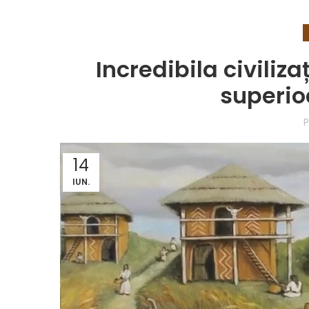
Incredibila civiliza
superio
P
14
IUN.