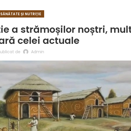
SĂNĂTATE ȘI NUTRIȚIE
ție a strămoșilor noștri, mul
ară celei actuale
ublicat de
Admin