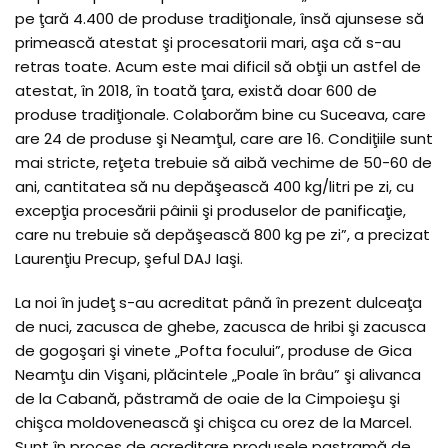
pe ţară 4.400 de produse tradiţionale, însă ajunsese să
primească atestat şi procesatorii mari, aşa că s-au
retras toate. Acum este mai dificil să obţii un astfel de
atestat, în 2018, în toată ţara, există doar 600 de
produse tradiţionale. Colaborăm bine cu Suceava, care
are 24 de produse şi Neamţul, care are 16. Condiţiile sunt
mai stricte, reţeta trebuie să aibă vechime de 50-60 de
ani, cantitatea să nu depăşească 400 kg/litri pe zi, cu
excepţia procesării pâinii şi produselor de panificaţie,
care nu trebuie să depăşească 800 kg pe zi”, a precizat
Laurenţiu Precup, şeful DAJ Iaşi.
La noi în judeţ s-au acreditat până în prezent dulceaţa
de nuci, zacusca de ghebe, zacusca de hribi şi zacusca
de gogoşari şi vinete „Pofta focului”, produse de Gica
Neamţu din Vişani, plăcintele „Poale în brâu” şi alivanca
de la Cabană, păstramă de oaie de la Cimpoieşu şi
chişca moldovenească şi chişca cu orez de la Marcel.
Sunt în proces de acreditare produsele pastramă de