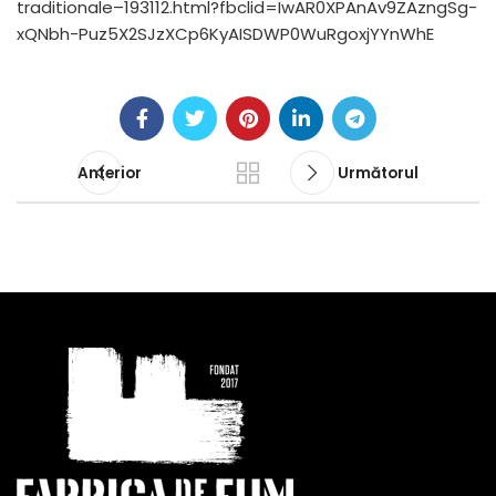
traditionale–193112.html?fbclid=IwAR0XPAnAv9ZAzngSg-
xQNbh-Puz5X2SJzXCp6KyAISDWP0WuRgoxjYYnWhE
Anterior
Următorul