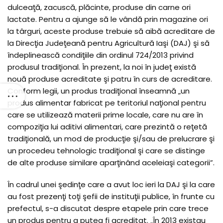
dulceaţă, zacuscă, plăcinte, produse din carne ori
lactate. Pentru a ajunge să le vândă prin magazine ori
la târguri, aceste produse trebuie să aibă acreditare de
la Direcţia Judeţeană pentru Agricultură Iaşi (DAJ) şi să
îndeplinească condiţiile din ordinul 724/2013 privind
produsul tradiţional. În prezent, la noi în judeţ există
nouă produse acreditate şi patru în curs de acreditare.
Conform legii, un produs tradiţional înseamnă „un
produs alimentar fabricat pe teritoriul naţional pentru
care se utilizează materii prime locale, care nu are în
compoziţia lui aditivi alimentari, care prezintă o reţetă
tradiţională, un mod de producţie şi/sau de prelucrare şi
un procedeu tehnologic tradiţional şi care se distinge
de alte produse similare aparţinând aceleiaşi categorii”.
În cadrul unei şedinţe care a avut loc ieri la DAJ şi la care
au fost prezenţi toţi şefii de instituţii publice, în frunte cu
prefectul, s-a discutat despre etapele prin care trece
un produs pentru a putea fi acreditat. „În 2013 existau