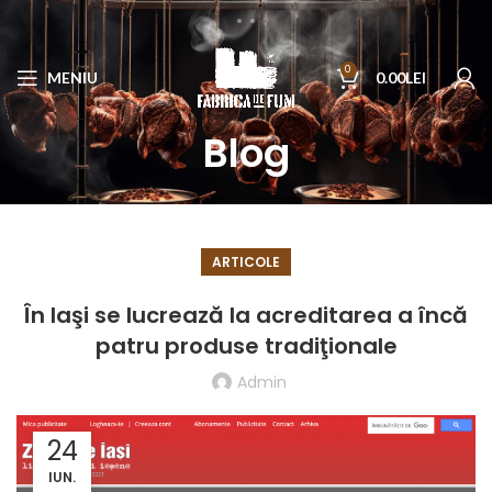
0
MENIU
0.00
LEI
Blog
ARTICOLE
În Iaşi se lucrează la acreditarea a încă
patru produse tradiţionale
Admin
24
IUN.