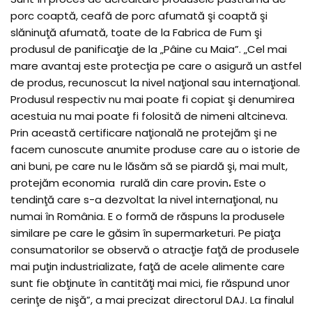
porc coaptă, ceafă de porc afumată şi coaptă şi
slăninuţă afumată, toate de la Fabrica de Fum şi
produsul de panificaţie de la „Pâine cu Maia”. „Cel mai
mare avantaj este protecţia pe care o asigură un astfel
de produs, recunoscut la nivel naţional sau internaţional.
Produsul respectiv nu mai poate fi copiat şi denumirea
acestuia nu mai poate fi folosită de nimeni altcineva.
Prin această certificare naţională ne protejăm şi ne
facem cunoscute anumite produse care au o istorie de
ani buni, pe care nu le lăsăm să se piardă şi, mai mult,
protejăm economia rurală din care provin
.
Este o
tendinţă care s-a dezvoltat la nivel internaţional, nu
numai în România. E o formă de răspuns la produsele
similare pe care le găsim în supermarketuri. Pe piaţa
consumatorilor se observă o atracţie faţă de produsele
mai puţin industrializate, faţă de acele alimente care
sunt fie obţinute în cantităţi mai mici, fie răspund unor
cerinţe de nişă”, a mai precizat directorul DAJ. La finalul