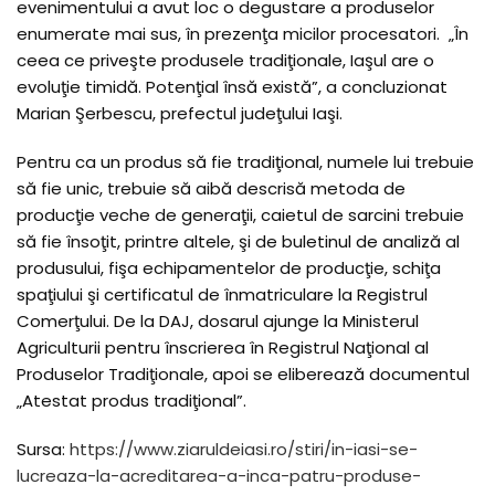
evenimentului a avut loc o degustare a produselor
enumerate mai sus, în prezenţa micilor procesatori. „În
ceea ce priveşte produsele tradiţionale, Iaşul are o
evoluţie timidă. Potenţial însă există”, a concluzionat
Marian Şerbescu, prefectul judeţului Iaşi.
Pentru ca un produs să fie tradiţional, numele lui trebuie
să fie unic, trebuie să aibă descrisă metoda de
producţie veche de generaţii, caietul de sarcini trebuie
să fie însoţit, printre altele, şi de buletinul de analiză al
produsului, fişa echipamentelor de producţie, schiţa
spaţiului şi certificatul de înmatriculare la Registrul
Comerţului. De la DAJ, dosarul ajunge la Ministerul
Agriculturii pentru înscrierea în Registrul Naţional al
Produselor Tradiţionale, apoi se eliberează documentul
„Atestat produs tradiţional”.
Sursa:
https://www.ziaruldeiasi.ro/stiri/in-iasi-se-
lucreaza-la-acreditarea-a-inca-patru-produse-