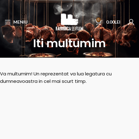
0
MENIU
0.00
LEI
Iti multumim
Va multumim! Un reprezentat va lua legatura cu
dumneavoastra in cel mai scurt timp.